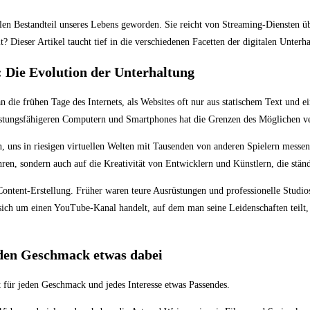
ralen Bestandteil unseres Lebens geworden. Sie reicht von Streaming-Diensten üb
? Dieser Artikel taucht tief in die verschiedenen Facetten der digitalen Unterha
: Die Evolution der Unterhaltung
n die frühen Tage des Internets, als Websites oft nur aus statischem Text und 
 leistungsfähigeren Computern und Smartphones hat die Grenzen des Möglichen v
 uns in riesigen virtuellen Welten mit Tausenden von anderen Spielern messe
ren, sondern auch auf die Kreativität von Entwicklern und Künstlern, die ständ
 Content-Erstellung. Früher waren teure Ausrüstungen und professionelle Studi
h um einen YouTube-Kanal handelt, auf dem man seine Leidenschaften teilt, o
jeden Geschmack etwas dabei
et für jeden Geschmack und jedes Interesse etwas Passendes.