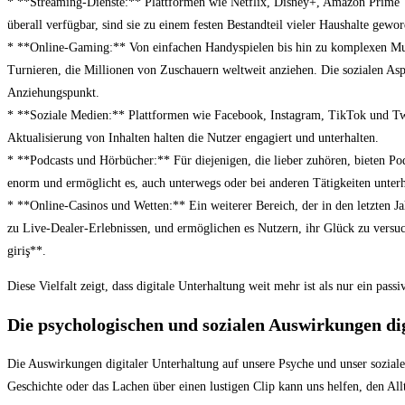
* **Streaming-Dienste:** Plattformen wie Netflix, Disney+, Amazon Prime Vid
überall verfügbar, sind sie zu einem festen Bestandteil vieler Haushalte gewo
* **Online-Gaming:** Von einfachen Handyspielen bis hin zu komplexen Mul
Turnieren, die Millionen von Zuschauern weltweit anziehen. Die sozialen As
Anziehungspunkt.
* **Soziale Medien:** Plattformen wie Facebook, Instagram, TikTok und Twi
Aktualisierung von Inhalten halten die Nutzer engagiert und unterhalten.
* **Podcasts und Hörbücher:** Für diejenigen, die lieber zuhören, bieten P
enorm und ermöglicht es, auch unterwegs oder bei anderen Tätigkeiten unter
* **Online-Casinos und Wetten:** Ein weiterer Bereich, der in den letzten Ja
zu Live-Dealer-Erlebnissen, und ermöglichen es Nutzern, ihr Glück zu versuc
giriş**.
Diese Vielfalt zeigt, dass digitale Unterhaltung weit mehr ist als nur ein passi
Die psychologischen und sozialen Auswirkungen di
Die Auswirkungen digitaler Unterhaltung auf unsere Psyche und unser soziales
Geschichte oder das Lachen über einen lustigen Clip kann uns helfen, den Allt