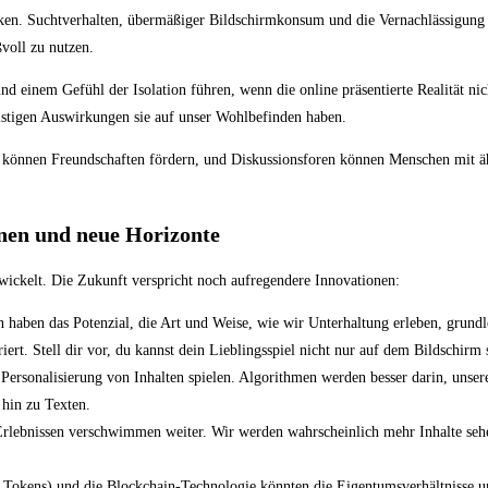
siken. Suchtverhalten, übermäßiger Bildschirmkonsum und die Vernachlässigung 
voll zu nutzen.
d einem Gefühl der Isolation führen, wenn die online präsentierte Realität nic
ristigen Auswirkungen sie auf unser Wohlbefinden haben.
e können Freundschaften fördern, und Diskussionsforen können Menschen mit äh
onen und neue Horizonte
ntwickelt. Die Zukunft verspricht noch aufregendere Innovationen:
aben das Potenzial, die Art und Weise, wie wir Unterhaltung erleben, grundle
rt. Stell dir vor, du kannst dein Lieblingsspiel nicht nur auf dem Bildschirm s
 Personalisierung von Inhalten spielen. Algorithmen werden besser darin, uns
 hin zu Texten.
rlebnissen verschwimmen weiter. Wir werden wahrscheinlich mehr Inhalte sehen
okens) und die Blockchain-Technologie könnten die Eigentumsverhältnisse un