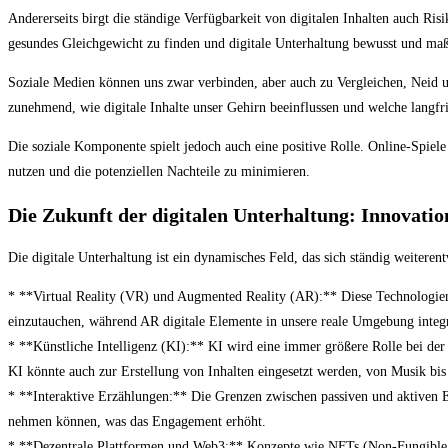
Andererseits birgt die ständige Verfügbarkeit von digitalen Inhalten auch Ri
gesundes Gleichgewicht zu finden und digitale Unterhaltung bewusst und maß
Soziale Medien können uns zwar verbinden, aber auch zu Vergleichen, Neid un
zunehmend, wie digitale Inhalte unser Gehirn beeinflussen und welche langf
Die soziale Komponente spielt jedoch auch eine positive Rolle. Online-Spiel
nutzen und die potenziellen Nachteile zu minimieren.
Die Zukunft der digitalen Unterhaltung: Innovati
Die digitale Unterhaltung ist ein dynamisches Feld, das sich ständig weitere
* **Virtual Reality (VR) und Augmented Reality (AR):** Diese Technologien h
einzutauchen, während AR digitale Elemente in unsere reale Umgebung integrie
* **Künstliche Intelligenz (KI):** KI wird eine immer größere Rolle bei der
KI könnte auch zur Erstellung von Inhalten eingesetzt werden, von Musik bis
* **Interaktive Erzählungen:** Die Grenzen zwischen passiven und aktiven E
nehmen können, was das Engagement erhöht.
* **Dezentrale Plattformen und Web3:** Konzepte wie NFTs (Non-Fungible T