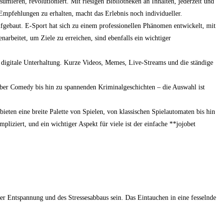
ieren, revolutioniert. Mit riesigen Bibliotheken an Inhalten, jederzeit und
e Empfehlungen zu erhalten, macht das Erlebnis noch individueller.
ebaut. E-Sport hat sich zu einem professionellen Phänomen entwickelt, mit
beitet, um Ziele zu erreichen, sind ebenfalls ein wichtiger
digitale Unterhaltung. Kurze Videos, Memes, Live-Streams und die ständige
über Comedy bis hin zu spannenden Kriminalgeschichten – die Auswahl ist
ieten eine breite Palette von Spielen, von klassischen Spielautomaten bis hin
iziert, und ein wichtiger Aspekt für viele ist der einfache **jojobet
der Entspannung und des Stressesabbaus sein. Das Eintauchen in eine fesselnde