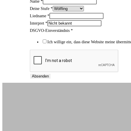
Name
*
Deine Stufe
*
Liedname
*
Interpret
Interpret
*
Liedname
DSGVO-Einverständnis
*
Deine
Ich willige ein, dass diese Website meine übermit
Absenden